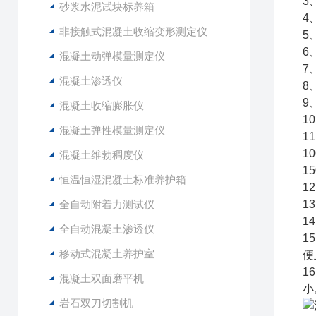
3
砂浆水泥试块标养箱
4
非接触式混凝土收缩变形测定仪
5
6
混凝土动弹模量测定仪
7
混凝土渗透仪
8
9
混凝土收缩膨胀仪
1
混凝土弹性模量测定仪
1
1
混凝土维勃稠度仪
1
恒温恒湿混凝土标准养护箱
1
全自动附着力测试仪
1
1
全自动混凝土渗透仪
1
移动式混凝土养护室
便
1
混凝土双面磨平机
小
岩石双刀切割机