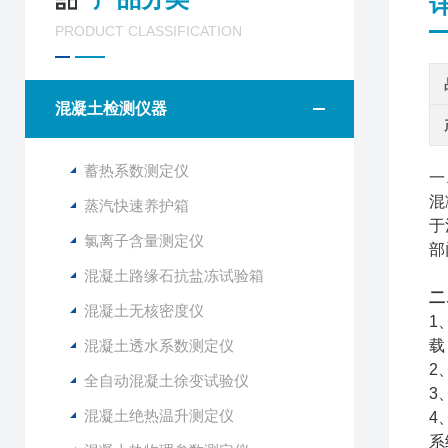
PRODUCT CLASSIFICATION
混凝土检测仪器
蓄热系数测定仪
一
混
蒸汽快速养护箱
于
氯离子含量测定仪
部
混凝土路缘石抗盐冻试验箱
二
混凝土无核密度仪
1
混凝土透水系数测定仪
载
2
全自动混凝土徐变试验仪
3
混凝土绝热温升测定仪
4
系