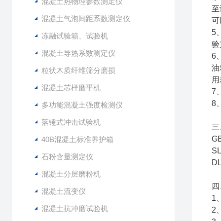
混凝土热物理参数测定仪
至
混凝土气泡间距系数测定仪
可
5
冻融试验箱、试验机
验
混凝土导热系数测定仪
6
油
粒状木质纤维筛分磨损
用
混凝土芯样磨平机
7
8
多功能混凝土强度检测仪
落锤式冲击试验机
三
G
40B混凝土标准养护箱
S
石粉含量测定仪
D
混凝土分层磨粉机
四
混凝土流变仪
1
混凝土抗冲磨试验机
2