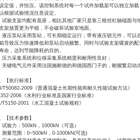
设定值，并恒压。该控制系统对每一个试件加载架可以独立加载
以根据试验情况任意设定。
、试验支架均配有底座，相比其他厂家只是靠三根丝杠轴端面与
支架放置更为平稳，不会破坏试验室地面。
、液压泵站采用泵站，可长期稳定运行；带有液压锁元件，可以
箱导致压力快速降低和泵站启动频繁。同时与试验支架碟簧的配
寿命，达到节能降耗的目的。
、压力采集系统和位移采集系统精度和耐用性良好；
、关键电气元件采用法国施耐德的和德国西门子的，耐频繁启动
、【执行标准】
B/T50082-2009《普通混凝土长期性能和耐久性能试验方法》
L352-2006《水利行业标准及国家行业标准》
L/T5150-2001《水工混凝土试验规程》
、【技术参数】
、试验力：500kN，1000kN（可选）
、测量范围：0~500kN，0-1000kN(可选)