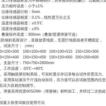
、压力传感器材质为不锈钢制作，具有较高的抗偏心、过载能力
、压力相对误差：小于±1%
、位移传感器行程：5mm
、位移传感器精度：0.1%，线性度万分之五
、温度传感器精度：±0.5℃
、湿度传感器精度：±3%
、叠簧组件高度：300mm（叠簧/普通弹簧可选）
0.防倾斜底座设计，直接放置地面，无需打地面或者开槽固定，
1、试块尺寸：（mm）
00×100×300 100×100×400 100×100×515 150×150×300
50×150×400 150×150×450 150×150×600 200×20
2、支架尺寸：750×750×2800mm
3、工作温度：-20℃~+80℃
4、采用触摸屏控制系统，可实时显示并记录每台试件所受压力
5、采用泵站液压千斤顶自动加压，压力值可以在试验范围内任
且压力容易控制调节。
6、弹簧采用优质60Si2Mn（弹簧钢）材料加工，并经过二次
。