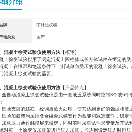
详细介绍
品牌
荣计达仪器
产地类别
国产
、
混凝土徐变试验仪使用方法
【概述】
凝土徐变试验仪用于测定混凝土圆柱体或长方体试件在恒定的受
混凝土在恒温和绝湿条件下，测试单向受压的混凝土徐变试验。
门混凝土徐变试验的需要。
、混凝土徐变试验仪使用方法
【产品特点】
、全自动混凝土徐变试验仪是由一套液压系统同时控制3个或6个
；
、试验支架的丝杠，经调质蘸火处理，使其达到更好的强度和硬
、试验加载架均采用叠合组合式碟簧作为蓄能和减震部件，稳定
、加载压力通过触摸屏来设定，同时实时采集试件形变量及其试
统对每一个徐变仪加载架进行压力加载，当达到设定压力时恒压