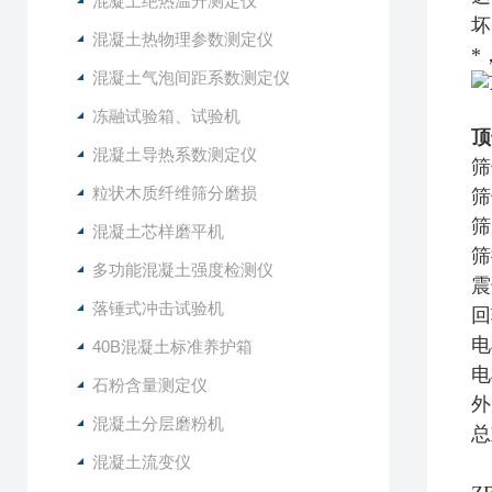
混凝土绝热温升测定仪
坏
混凝土热物理参数测定仪
*
混凝土气泡间距系数测定仪
冻融试验箱、试验机
顶
混凝土导热系数测定仪
筛
粒状木质纤维筛分磨损
筛
筛
混凝土芯样磨平机
筛
多功能混凝土强度检测仪
震
落锤式冲击试验机
回
电
40B混凝土标准养护箱
电
石粉含量测定仪
外
混凝土分层磨粉机
总
混凝土流变仪