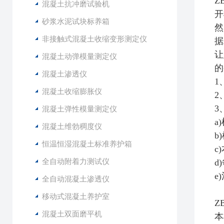
Z
混凝土抗冲磨试验机
开
砂浆水泥试块标养箱
然
非接触式混凝土收缩变形测定仪
据
让
混凝土动弹模量测定仪
的
混凝土渗透仪
1
混凝土收缩膨胀仪
2
3
混凝土弹性模量测定仪
a
混凝土维勃稠度仪
b
恒温恒湿混凝土标准养护箱
c
全自动附着力测试仪
d
e
全自动混凝土渗透仪
移动式混凝土养护室
Z
混凝土双面磨平机
本