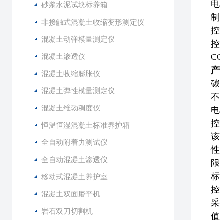
电
砂浆水泥试块标养箱
制
非接触式混凝土收缩变形测定仪
控
混凝土动弹模量测定仪
控
混凝土渗透仪
C
产
混凝土收缩膨胀仪
碳
混凝土弹性模量测定仪
不
混凝土维勃稠度仪
电
控
恒温恒湿混凝土标准养护箱
该
全自动附着力测试仪
性
全自动混凝土渗透仪
限
标
移动式混凝土养护室
控
混凝土双面磨平机
采
岩石双刀切割机
值