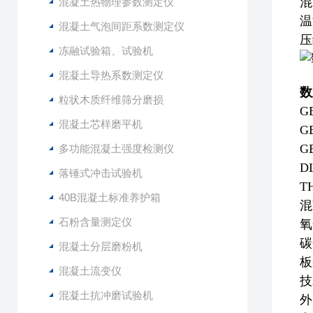
混
混凝土热物理参数测定仪
温
混凝土气泡间距系数测定仪
压
冻融试验箱、试验机
混凝土导热系数测定仪
数
粒状木质纤维筛分磨损
G
混凝土芯样磨平机
G
G
多功能混凝土强度检测仪
D
落锤式冲击试验机
T
40B混凝土标准养护箱
混
石粉含量测定仪
氧
碳
混凝土分层磨粉机
板
混凝土流变仪
技
混凝土抗冲磨试验机
外