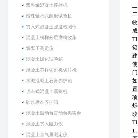
双卧轴混凝土搅拌机
二
二
滚珠轴承式耐磨试验机
收
贯入式混凝土强度检测仪
成
混凝土粉样分层磨粉收集
T
箱
氯离子测定仪
建
混凝土碳化试验箱
使
混凝土芯样切割机切片机
门
如
水泥混凝土石膏养护箱
置
顶击式混凝土震筛机
项
砂浆标准养护箱
烁
混凝土振动台震动台振实台
改
T
混凝土贯入阻力仪
1
混凝土含气量测定仪