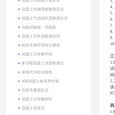
混凝土绝热温升测定仪
3
4
混凝土热物理参数测定仪
5
混凝土气泡间距系数测定仪
6
7
冻融试验箱、试验机
8
混凝土导热系数测定仪
9
1
粒状木质纤维筛分磨损
混凝土芯样磨平机
三
1
多功能混凝土强度检测仪
试
落锤式冲击试验机
由
2
40B混凝土标准养护箱
该
石粉含量测定仪
打
混凝土分层磨粉机
四
混凝土流变仪
1