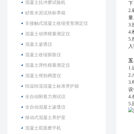
混凝土抗冲磨试验机
下
2
砂浆水泥试块标养箱
量
非接触式混凝土收缩变形测定仪
3
4
混凝土动弹模量测定仪
5
混凝土渗透仪
入
混凝土收缩膨胀仪
五
混凝土弹性模量测定仪
1
2
混凝土维勃稠度仪
3
恒温恒湿混凝土标准养护箱
设
全自动附着力测试仪
4
5
全自动混凝土渗透仪
移动式混凝土养护室
混凝土双面磨平机