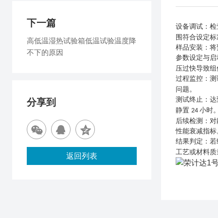
下一篇
设备调试
：检
围符合设定标
高低温湿热试验箱低温试验温度降
样品安装
：将
不下的原因
参数设定与启
压过快导致组
过程监控
：测
问题。
测试终止
：达
分享到
静置
小时
24
后续检测
：对
性能衰减指标
结果判定
：若
工艺或材料质
返回列表